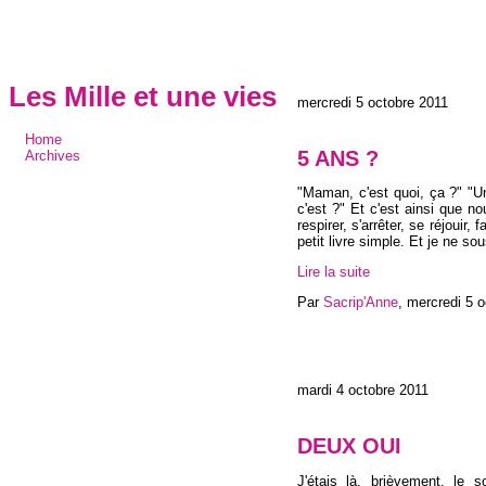
Les Mille et une vies
mercredi 5 octobre 2011
Home
5 ANS ?
Archives
"Maman, c'est quoi, ça ?" "Un
c'est ?" Et c'est ainsi que n
respirer, s'arrêter, se réjouir,
petit livre simple. Et je ne s
Lire la suite
Par
Sacrip'Anne
,
mercredi 5 o
mardi 4 octobre 2011
DEUX OUI
J'étais là, brièvement, le s