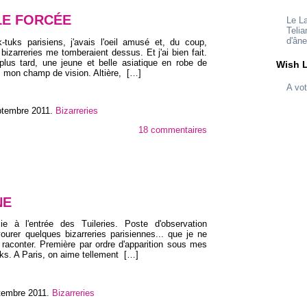
LE FORCÉE
Le L
Telia
d'ân
tuks parisiens, j'avais l'oeil amusé et, du coup,
 bizarreries me tomberaient dessus. Et j'ai bien fait.
lus tard, une jeune et belle asiatique en robe de
Wish L
s mon champ de vision. Altière,
[…]
A vot
ptembre 2011
.
Bizarreries
18 commentaires
NE
e à l'entrée des Tuileries. Poste d'observation
vourer quelques bizarreries parisiennes... que je ne
 raconter. Première par ordre d'apparition sous mes
uks. A Paris, on aime tellement
[…]
ptembre 2011
.
Bizarreries