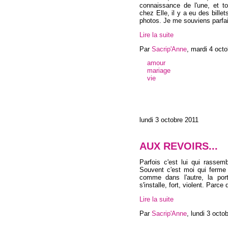
connaissance de l'une, et to
chez Elle, il y a eu des bill
photos. Je me souviens parfai
Lire la suite
Par
Sacrip'Anne
,
mardi 4 octo
amour
mariage
vie
lundi 3 octobre 2011
AUX REVOIRS...
Parfois c'est lui qui rassem
Souvent c'est moi qui ferme
comme dans l'autre, la po
s'installe, fort, violent. Par
Lire la suite
Par
Sacrip'Anne
,
lundi 3 octo