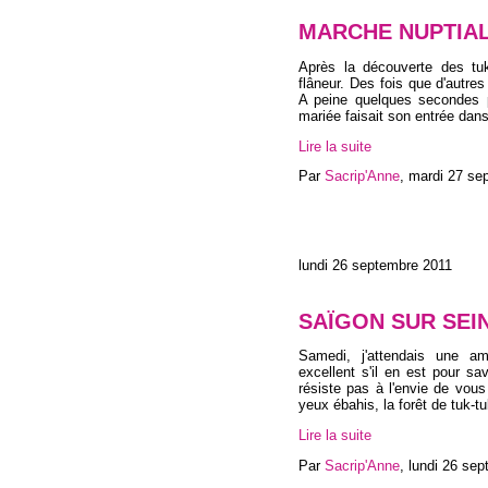
MARCHE NUPTIA
Après la découverte des tuk-
flâneur. Des fois que d'autres
A peine quelques secondes p
mariée faisait son entrée dan
Lire la suite
Par
Sacrip'Anne
,
mardi 27 se
lundi 26 septembre 2011
SAÏGON SUR SEI
Samedi, j'attendais une ami
excellent s'il en est pour sa
résiste pas à l'envie de vous
yeux ébahis, la forêt de tuk-t
Lire la suite
Par
Sacrip'Anne
,
lundi 26 se