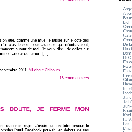
Ange
A par
Bouc
brol
Carne
Chon
Colo
Comm
ession que, comme une mue, je laisse sur le côté des
De br
n'ai plus besoin pour avancer, qui m'entravaient,
Des f
ngent autour de moi. Je veux dire : de celles sur
Dom
omme : arrêter de fumer,
[…]
Dr C
En c
Fara
 septembre 2011
.
All about Chiboum
Fauv
Feen
13 commentaires
Gilso
Hebe
Inter
Isad
Janu
Jath
Junk
NS DOUTE, JE FERME MON
Kaori
Kozl
La V
Lame
ne autour du sujet. J'avais pu constater lorsque le
L'inc
 combien l'outil Facebook pouvait, en dehors de ses