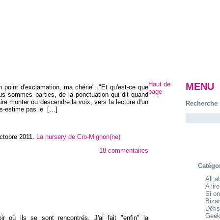
Haut de
MENU
 point d'exclamation, ma chérie". "Et qu'est-ce que
page
ous sommes parties, de la ponctuation qui dit quand
 faire monter ou descendre la voix, vers la lecture d'un
Recherche
ous-estime pas le
[…]
ctobre 2011
.
La nursery de Cro-Mignon(ne)
18 commentaires
Catégo
All 
A lir
Si on
Bizar
Défis
Geek
oir où ils se sont rencontrés. J'ai fait "enfin" la