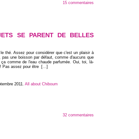
15 commentaires
ETS SE PARENT DE BELLES
le thé. Assez pour considérer que c'est un plaisir à
un, pas une boisson par défaut, comme d'aucuns que
t ça comme de l'eau chaude parfumée. Oui, toi, là-
e ! Pas assez pour être
[…]
ptembre 2011
.
All about Chiboum
32 commentaires