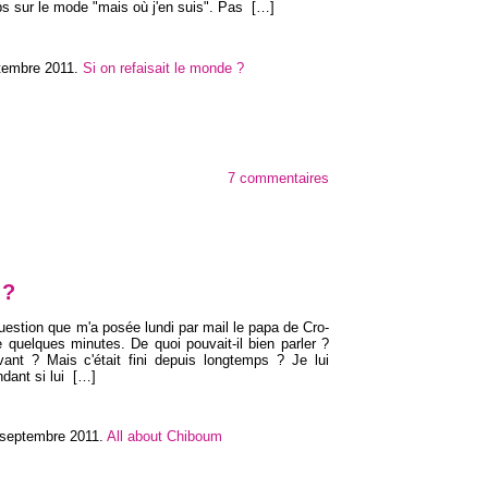
ps sur le mode "mais où j'en suis". Pas
[…]
ptembre 2011
.
Si on refaisait le monde ?
7 commentaires
 ?
question que m'a posée lundi par mail le papa de Cro-
e quelques minutes. De quoi pouvait-il bien parler ?
ant ? Mais c'était fini depuis longtemps ? Je lui
dant si lui
[…]
 septembre 2011
.
All about Chiboum