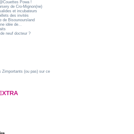
@Couettes Powa !
ursery de Cro-Mignon(ne)
alides et incubateurs
illets des invités
ie de Bisounoursland
ne idée de...
aits
de neuf docteur ?
 Zimportants (ou pas) sur ce
EXTRA
ire