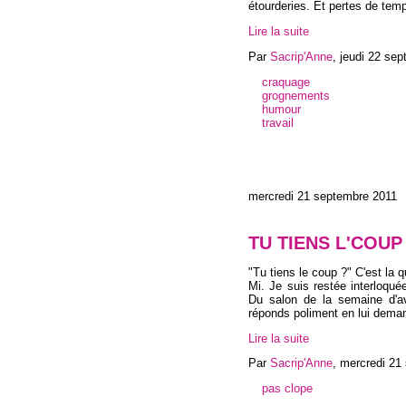
étourderies. Et pertes de tem
Lire la suite
Par
Sacrip'Anne
,
jeudi 22 se
craquage
grognements
humour
travail
mercredi 21 septembre 2011
TU TIENS L'COUP
"Tu tiens le coup ?" C'est la 
Mi. Je suis restée interloqué
Du salon de la semaine d'av
réponds poliment en lui deman
Lire la suite
Par
Sacrip'Anne
,
mercredi 21
pas clope