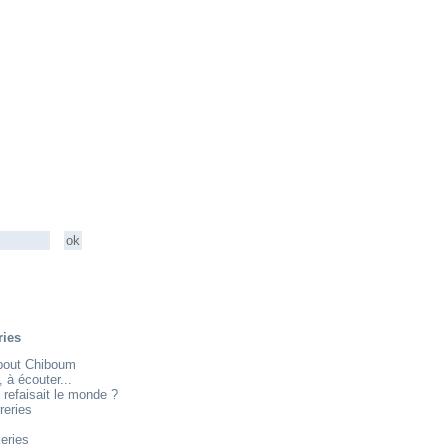
ries
about Chiboum
e, à écouter...
 refaisait le monde ?
reries
eries