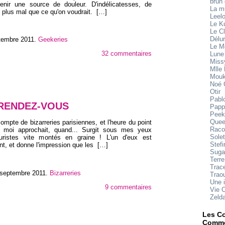
brun
venir une source de douleur. D'indélicatesses, de
La 
t plus mal que ce qu'on voudrait.
[…]
Leel
Le K
Le Cl
Délu
ptembre 2011
.
Geekeries
Le M
32 commentaires
Lune
Miss
Mlle
Mouk
Noé 
Otir
Pabl
 RENDEZ-VOUS
Papp
Peek
Quee
ompte de bizarreries parisiennes, et l'heure du point
Raco
 moi approchait, quand... Surgit sous mes yeux
Sole
uristes vite montés en graine ! L'un d'eux est
Stefi
nt, et donne l'impression que les
[…]
Suga
Terre
Trace
 septembre 2011
.
Bizarreries
Trao
Une 
9 commentaires
Vie 
Zeld
Les Co
Comme