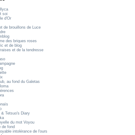
llyca
t soi
le d'Or
t de brouillons de Luce
dre
mblog
e des briques roses
ic et de blog
raises et de la tendresse
aso
ampagne
ng
ette
ix
ub, au fond du Galetas
loma
férences
ora
énaïs
o
 & Tetsuo's Diary
ika
oyelle du mot Voyou
 de fond
royable intolérance de l'ours