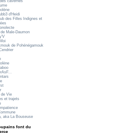
 des cavernes
mume
oolène
ubb3 d'Heidi
ub des Filles Indignes et
rées
onolecte
 de Male-Daumon
y'V
 Moi
mouk de Pohénégamouk
Cendrier
o
olène
aboo
rAsF...
ntars
te
rst
r
 de Vie
s et trajets
u
impatience
Commune
a, aka La Bouseuse
upains font du
rce