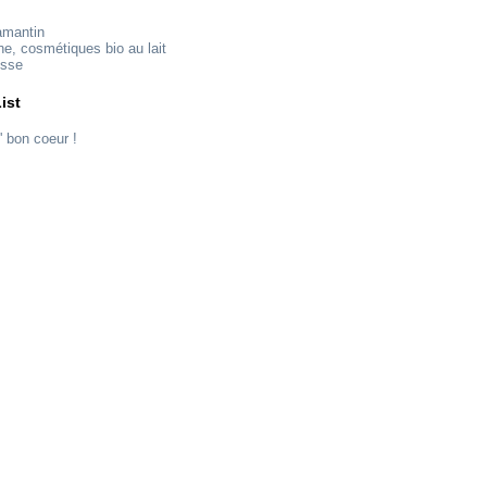
amantin
ne, cosmétiques bio au lait
esse
ist
' bon coeur !