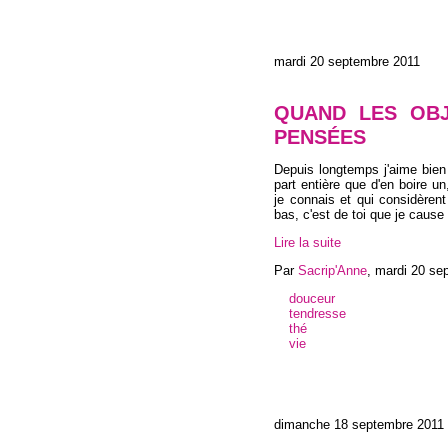
mardi 20 septembre 2011
QUAND LES OBJ
PENSÉES
Depuis longtemps j'aime bien 
part entière que d'en boire 
je connais et qui considèren
bas, c'est de toi que je caus
Lire la suite
Par
Sacrip'Anne
,
mardi 20 se
douceur
tendresse
thé
vie
dimanche 18 septembre 2011