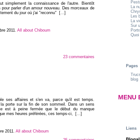
Pest
ut simplement la connaissance de l'autre. Bientôt
La n
ets pour parler d'un amour nouveau. Des morceaux de
Chrys
tement du jour où j'ai "reconnu"
[…]
Les b
La v
Sur u
bre 2011
.
All about Chiboum
Portr
Quoi 
23 commentaires
Pages
Trucs
blog
MENU 
ble ses affaires et s'en va, parce qu'il est temps.
 la porte sur la fin de son sommeil. Dans un sens
rte est à peine fermée que le début du manque
ce que mes heures préférées, ces temps-ci,
[…]
Liens
bre 2011
.
All about Chiboum
Blogal
25 commentaires