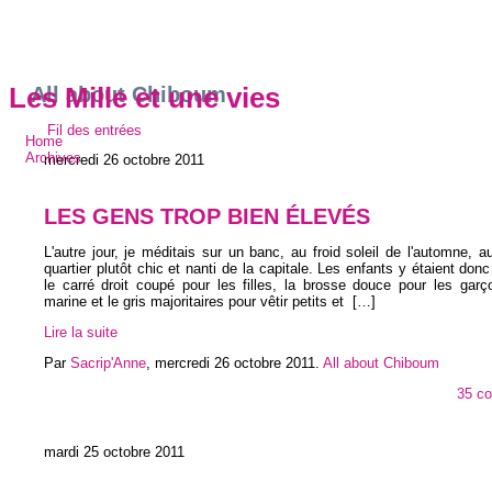
All about Chiboum
Les Mille et une vies
Fil des entrées
Home
Archives
mercredi 26 octobre 2011
LES GENS TROP BIEN ÉLEVÉS
L'autre jour, je méditais sur un banc, au froid soleil de l'automne, a
quartier plutôt chic et nanti de la capitale. Les enfants y étaient donc
le carré droit coupé pour les filles, la brosse douce pour les garç
marine et le gris majoritaires pour vêtir petits et
[…]
Lire la suite
Par
Sacrip'Anne
,
mercredi 26 octobre 2011
.
All about Chiboum
35 c
mardi 25 octobre 2011