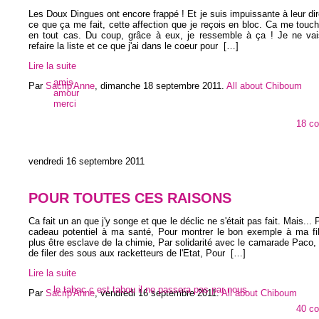
Les Doux Dingues ont encore frappé ! Et je suis impuissante à leur dir
ce que ça me fait, cette affection que je reçois en bloc. Ca me touch
en tout cas. Du coup, grâce à eux, je ressemble à ça ! Je ne va
refaire la liste et ce que j'ai dans le coeur pour
[…]
Lire la suite
amis
Par
Sacrip'Anne
,
dimanche 18 septembre 2011
.
All about Chiboum
amour
merci
18 c
vendredi 16 septembre 2011
POUR TOUTES CES RAISONS
Ca fait un an que j'y songe et que le déclic ne s'était pas fait. Mais... 
cadeau potentiel à ma santé, Pour montrer le bon exemple à ma fil
plus être esclave de la chimie, Par solidarité avec le camarade Paco, 
de filer des sous aux racketteurs de l'Etat, Pour
[…]
Lire la suite
le tabac c est tabou il ne passera pas par nous
Par
Sacrip'Anne
,
vendredi 16 septembre 2011
.
All about Chiboum
40 c