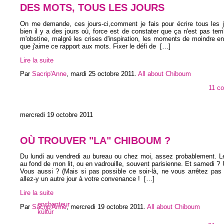
DES MOTS, TOUS LES JOURS
On me demande, ces jours-ci,comment je fais pour écrire tous les j
bien il y a des jours où, force est de constater que ça n'est pas terri
m'obstine, malgré les crises d'inspiration, les moments de moindre en
que j'aime ce rapport aux mots. Fixer le défi de
[…]
Lire la suite
Par
Sacrip'Anne
,
mardi 25 octobre 2011
.
All about Chiboum
11 c
mercredi 19 octobre 2011
OÙ TROUVER "LA" CHIBOUM ?
Du lundi au vendredi au bureau ou chez moi, assez probablement. L
au fond de mon lit, ou en vadrouille, souvent parisienne. Et samedi ? U
Vous aussi ? (Mais si pas possible ce soir-là, ne vous arrêtez pas 
allez-y un autre jour à votre convenance !
[…]
Lire la suite
enchanteur
Par
Sacrip'Anne
,
mercredi 19 octobre 2011
.
All about Chiboum
kültür