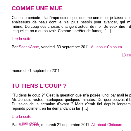
COMME UNE MUE
Curieuse période. J'ai l'impression que, comme une mue, je laisse sur
épaisseurs de peau dont je n'ai plus besoin pour avancer, qui m'e
même. Du coup des choses changent autour de moi. Je veux dire : de
lesquelles on a du pouvoir. Comme : arrêter de fumer,
[…]
Lire la suite
Par
Sacrip'Anne
,
vendredi 30 septembre 2011
.
All about Chiboum
13 c
mercredi 21 septembre 2011
TU TIENS L'COUP ?
"Tu tiens le coup ?" C'est la question que m'a posée lundi par mail le 
Mi. Je suis restée interloquée quelques minutes. De quoi pouvait-il b
Du salon de la semaine d'avant ? Mais c'était fini depuis longtem
réponds poliment en lui demandant si lui
[…]
Lire la suite
pas clope
Par
Sacrip'Anne
,
mercredi 21 septembre 2011
.
All about Chiboum