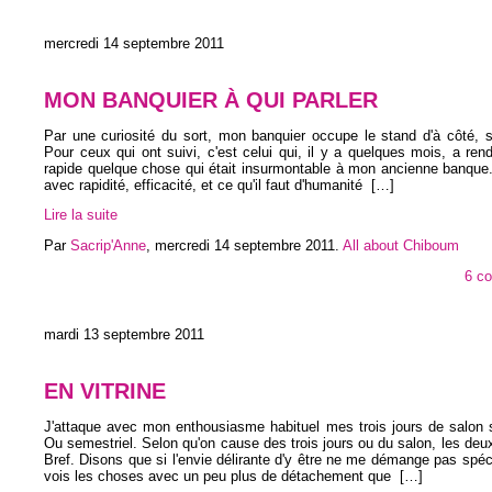
mercredi 14 septembre 2011
MON BANQUIER À QUI PARLER
Par une curiosité du sort, mon banquier occupe le stand d'à côté, s
Pour ceux qui ont suivi, c'est celui qui, il y a quelques mois, a ren
rapide quelque chose qui était insurmontable à mon ancienne banque.
avec rapidité, efficacité, et ce qu'il faut d'humanité
[…]
Lire la suite
Par
Sacrip'Anne
,
mercredi 14 septembre 2011
.
All about Chiboum
6 c
mardi 13 septembre 2011
EN VITRINE
J'attaque avec mon enthousiasme habituel mes trois jours de salon 
Ou semestriel. Selon qu'on cause des trois jours ou du salon, les deux
Bref. Disons que si l'envie délirante d'y être ne me démange pas spéc
vois les choses avec un peu plus de détachement que
[…]