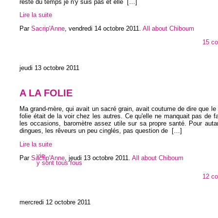
reste du temps je n'y suis pas et elle
[…]
Lire la suite
Par
Sacrip'Anne
,
vendredi 14 octobre 2011
.
All about Chiboum
15 c
jeudi 13 octobre 2011
A LA FOLIE
Ma grand-mère, qui avait un sacré grain, avait coutume de dire que le 
folie était de la voir chez les autres. Ce qu'elle ne manquait pas de fa
les occasions, baromètre assez utile sur sa propre santé. Pour auta
dingues, les rêveurs un peu cinglés, pas question de
[…]
Lire la suite
vie
Par
Sacrip'Anne
,
jeudi 13 octobre 2011
.
All about Chiboum
y sont tous fous
12 c
mercredi 12 octobre 2011