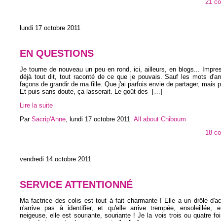
21 c
lundi 17 octobre 2011
EN QUESTIONS
Je tourne de nouveau un peu en rond, ici, ailleurs, en blogs... Impres
déjà tout dit, tout raconté de ce que je pouvais. Sauf les mots d'a
façons de grandir de ma fille. Que j'ai parfois envie de partager, mais 
Et puis sans doute, ça lasserait. Le goût des
[…]
Lire la suite
Par
Sacrip'Anne
,
lundi 17 octobre 2011
.
All about Chiboum
18 c
vendredi 14 octobre 2011
SERVICE ATTENTIONNÉ
Ma factrice des colis est tout à fait charmante ! Elle a un drôle d'a
n'arrive pas à identifier, et qu'elle arrive trempée, ensoleillée,
neigeuse, elle est souriante, souriante ! Je la vois trois ou quatre foi