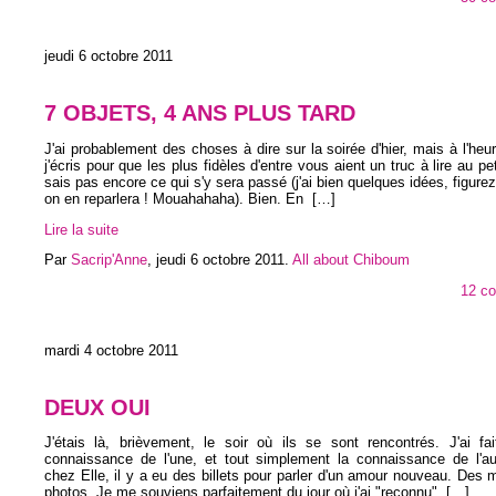
jeudi 6 octobre 2011
7 OBJETS, 4 ANS PLUS TARD
J'ai probablement des choses à dire sur la soirée d'hier, mais à l'heur
j'écris pour que les plus fidèles d'entre vous aient un truc à lire au pet
sais pas encore ce qui s'y sera passé (j'ai bien quelques idées, figure
on en reparlera ! Mouahahaha). Bien. En
[…]
Lire la suite
Par
Sacrip'Anne
,
jeudi 6 octobre 2011
.
All about Chiboum
12 c
mardi 4 octobre 2011
DEUX OUI
J'étais là, brièvement, le soir où ils se sont rencontrés. J'ai fai
connaissance de l'une, et tout simplement la connaissance de l'aut
chez Elle, il y a eu des billets pour parler d'un amour nouveau. Des
photos. Je me souviens parfaitement du jour où j'ai "reconnu"
[…]