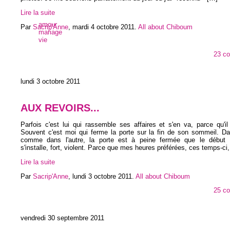
Lire la suite
amour
Par
Sacrip'Anne
,
mardi 4 octobre 2011
.
All about Chiboum
mariage
vie
23 c
lundi 3 octobre 2011
AUX REVOIRS...
Parfois c'est lui qui rassemble ses affaires et s'en va, parce qu'i
Souvent c'est moi qui ferme la porte sur la fin de son sommeil. D
comme dans l'autre, la porte est à peine fermée que le début
s'installe, fort, violent. Parce que mes heures préférées, ces temps-ci
Lire la suite
Par
Sacrip'Anne
,
lundi 3 octobre 2011
.
All about Chiboum
25 c
vendredi 30 septembre 2011