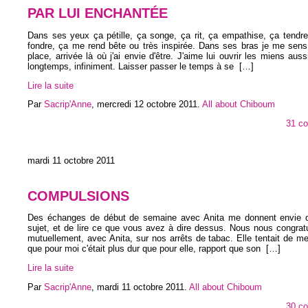
PAR LUI ENCHANTÉE
Dans ses yeux ça pétille, ça songe, ça rit, ça empathise, ça tendre
fondre, ça me rend bête ou très inspirée. Dans ses bras je me sens
place, arrivée là où j'ai envie d'être. J'aime lui ouvrir les miens aussi
longtemps, infiniment. Laisser passer le temps à se
[…]
Lire la suite
Par
Sacrip'Anne
,
mercredi 12 octobre 2011
.
All about Chiboum
31 c
mardi 11 octobre 2011
COMPULSIONS
Des échanges de début de semaine avec Anita me donnent envie d'e
sujet, et de lire ce que vous avez à dire dessus. Nous nous congrat
mutuellement, avec Anita, sur nos arrêts de tabac. Elle tentait de me 
que pour moi c'était plus dur que pour elle, rapport que son
[…]
Lire la suite
Par
Sacrip'Anne
,
mardi 11 octobre 2011
.
All about Chiboum
30 c