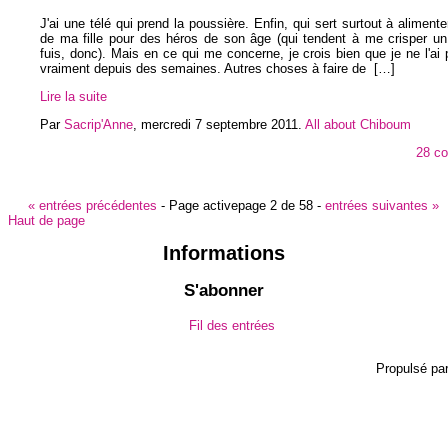
J'ai une télé qui prend la poussière. Enfin, qui sert surtout à alimente
de ma fille pour des héros de son âge (qui tendent à me crisper un
fuis, donc). Mais en ce qui me concerne, je crois bien que je ne l'ai
vraiment depuis des semaines. Autres choses à faire de
[…]
Lire la suite
Par
Sacrip'Anne
,
mercredi 7 septembre 2011
.
All about Chiboum
28 c
«
entrées précédentes
-
Page active
page 2 de 58
-
entrées suivantes
»
Haut de page
Informations
S'abonner
Fil des entrées
Propulsé pa