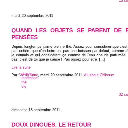
15 c
mardi 20 septembre 2011
QUAND LES OBJETS SE PARENT DE 
PENSÉES
Depuis longtemps j'aime bien le thé. Assez pour considérer que c'est 
part entière que d'en boire un, pas une boisson par défaut, comme 
je connais et qui considèrent ça comme de l'eau chaude parfumée. O
bas, c'est de toi que je cause ! Pas assez pour être
[…]
Lire la suite
douceur
Par
Sacrip'Anne
,
mardi 20 septembre 2011
.
All about Chiboum
tendresse
thé
vie
32 c
dimanche 18 septembre 2011
DOUX DINGUES, LE RETOUR