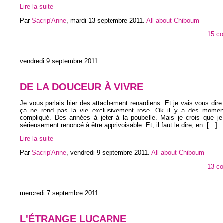
Lire la suite
Par
Sacrip'Anne
,
mardi 13 septembre 2011
.
All about Chiboum
15 c
vendredi 9 septembre 2011
DE LA DOUCEUR À VIVRE
Je vous parlais hier des attachement renardiens. Et je vais vous dire
ça ne rend pas la vie exclusivement rose. Ok il y a des momen
compliqué. Des années à jeter à la poubelle. Mais je crois que je 
sérieusement renoncé à être apprivoisable. Et, il faut le dire, en
[…]
Lire la suite
Par
Sacrip'Anne
,
vendredi 9 septembre 2011
.
All about Chiboum
13 c
mercredi 7 septembre 2011
L'ÉTRANGE LUCARNE